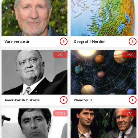
Våre verste år
Geografi i Norden
7/7
10/20
Amerikansk historie
Planetquiz
10/359
7/7