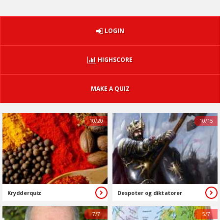
LOGIN
HIGHSCORE
MAKE A QUIZ
10/20
10/15
Krydderquiz
Despoter og diktatorer
7/7
5/7