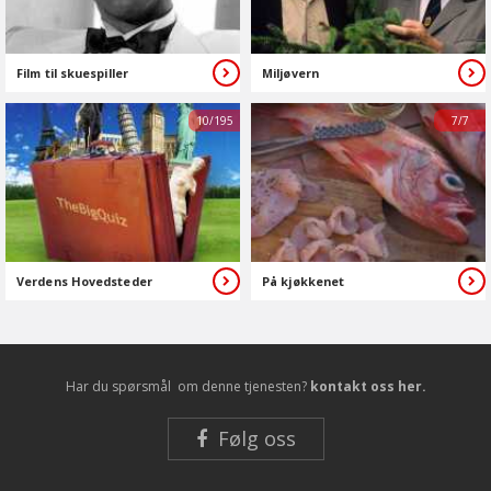
Film til skuespiller
Miljøvern
10/195
7/7
Verdens Hovedsteder
På kjøkkenet
Har du spørsmål om denne tjenesten?
kontakt oss her.
Følg oss