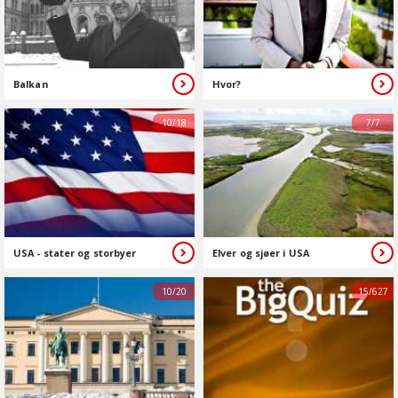
Balkan
Hvor?
10/18
7/7
USA - stater og storbyer
Elver og sjøer i USA
10/20
15/627