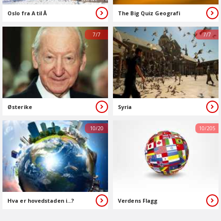
Oslo fra A til Å
The Big Quiz Geografi
7/7
7/7
Østerike
Syria
10/20
10/205
Hva er hovedstaden i...?
Verdens Flagg