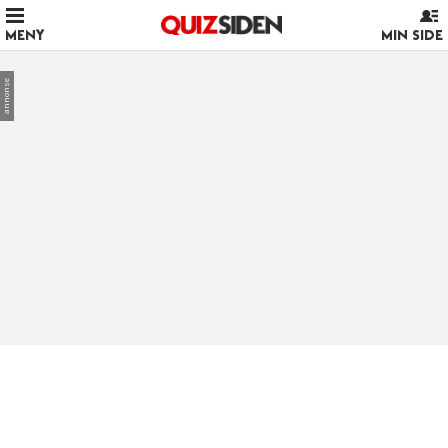
MENY
MIN SIDE
annonse