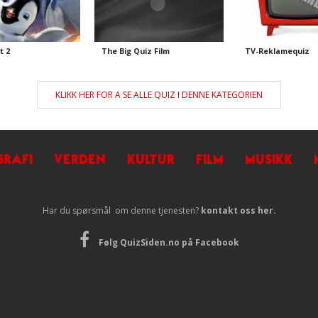
t 2
The Big Quiz Film
TV-Reklamequiz
KLIKK HER FOR A SE ALLE QUIZ I DENNE KATEGORIEN
RAFI
VERDEN
KULTUR
FILM
MUSIKK
Har du spørsmål om denne tjenesten?
kontakt oss her.
Følg QuizSiden.no på Facebook