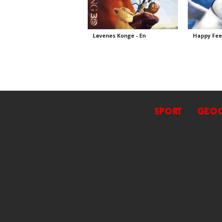
Løvenes Konge - En
Happy Fee
klassiker!
SPORT
GEOG