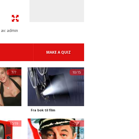
 av: admin
MAKE A QUIZ
7/7
10/15
Fra bok til film
10/19
7/7