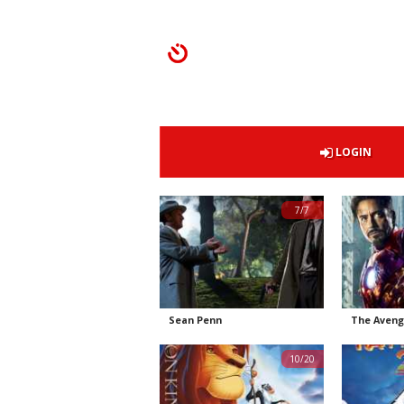
LOGIN
7/7
Sean Penn
The Aveng
10/20