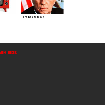
Fra bok til film 2
MIN SIDE