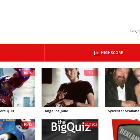
Laget
HIGHSCORE
10/20
7/7
ers Quiz
Angelina Jolie
Sylvester Stallone
10/15
20/1203