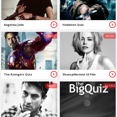
Angelina Jolie
Hobbiten Quiz
10/20
10/250
The Avengers Quiz
Skuespillerinne til Film
10/251
20/1203