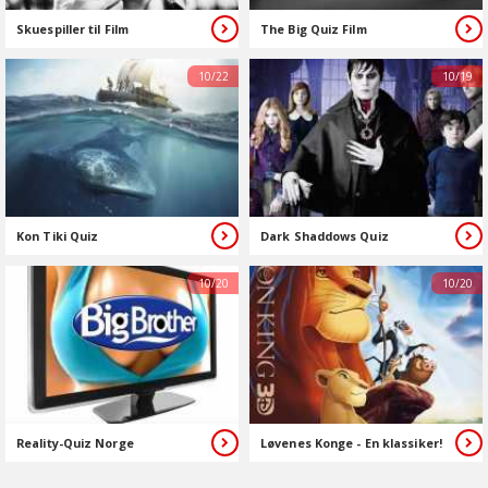
Skuespiller til Film
The Big Quiz Film
10/22
10/19
Kon Tiki Quiz
Dark Shaddows Quiz
10/20
10/20
Reality-Quiz Norge
Løvenes Konge - En klassiker!