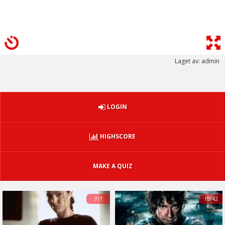
Laget av: admin
LOGIN
HIGHSCORE
MAKE A QUIZ
7/7
10/42