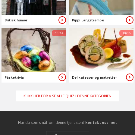
Britisk humor
Pippi Langstrømpe
10/14
10/16
Påsketrivia
Delikatesser og matretter
KLIKK HER FOR A SE ALLE QUIZ I DENNE KATEGORIEN
Har du spørsmål om denne tjenesten?
kontakt oss her.