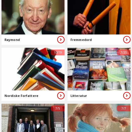
Raymond
Fremmedord
10/19
7/35
Nordiske Forfattere
Litteratur
7/5
7/7