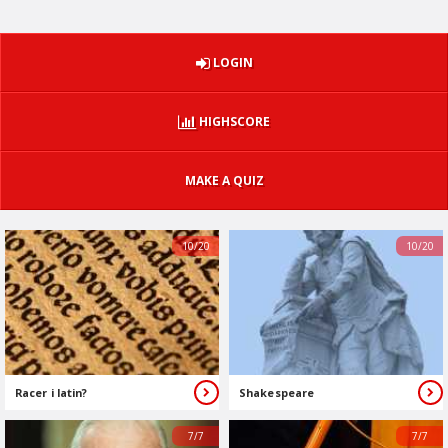
LOGIN
HIGHSCORE
MAKE A QUIZ
10/20
10/20
Racer i latin?
Shakespeare
7/7
7/7