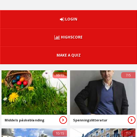
LOGIN
HIGHSCORE
MAKE A QUIZ
10/15
7/5
Middels påskeblanding
Spenningslitteratur
10/15
7/7