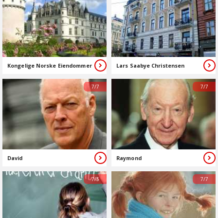
Kongelige Norske Eiendommer
Lars Saabye Christensen
7/7
7/7
David
Raymond
7/5
7/7