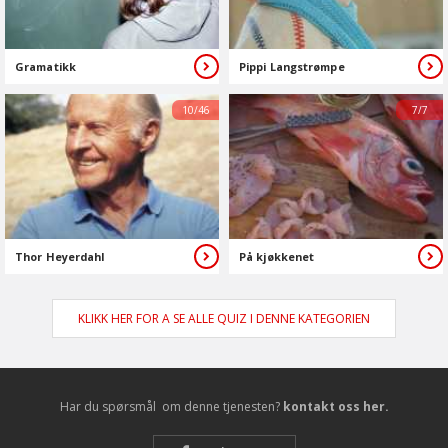
Gramatikk
Pippi Langstrømpe
10/46
7/7
Thor Heyerdahl
På kjøkkenet
KLIKK HER FOR A SE ALLE QUIZ I DENNE KATEGORIEN
Har du spørsmål om denne tjenesten?
kontakt oss her.