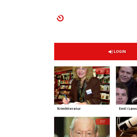
LOGIN
7/7
Krimlitteratur
Emil i Løn
7/7