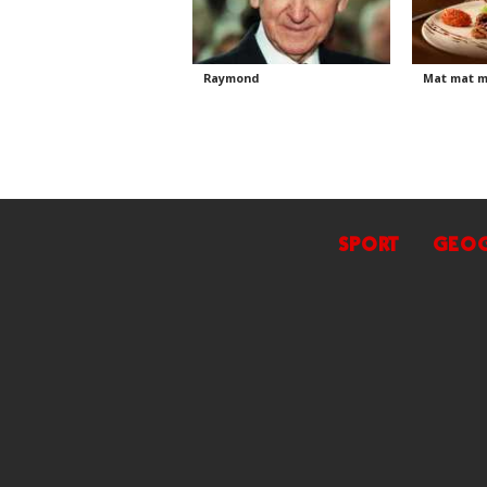
Raymond
Mat mat m
SPORT
GEOG