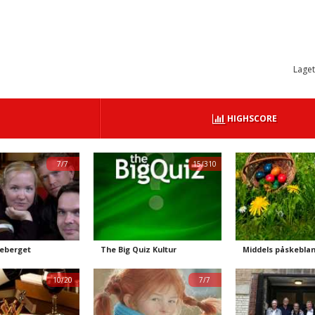
Laget
HIGHSCORE
7/7
15/310
neberget
The Big Quiz Kultur
Middels påskebla
10/20
7/7