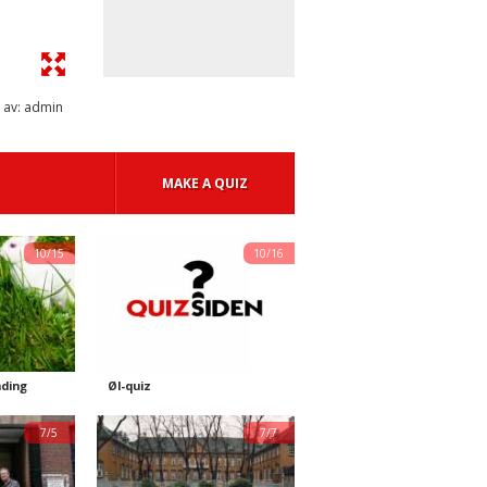
 av: admin
MAKE A QUIZ
10/15
10/16
nding
Øl-quiz
7/5
7/7