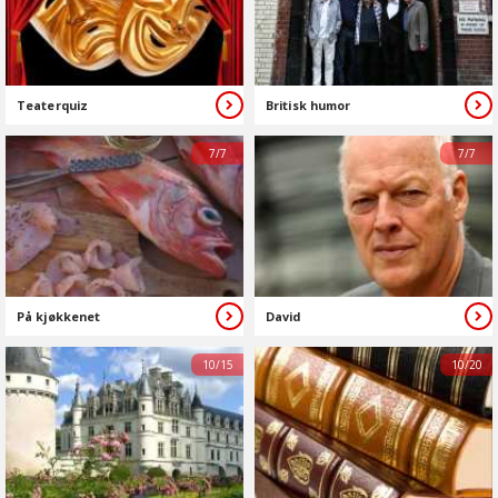
Teaterquiz
Britisk humor
7/7
7/7
På kjøkkenet
David
10/15
10/20