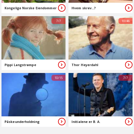
Kongelige Norske Eiendommer
Hvem skrev...?
7/7
10/46
Pippi Langstrømpe
Thor Heyerdahl
10/15
7/7
Påskeunderholdning
Initialene er B. A.