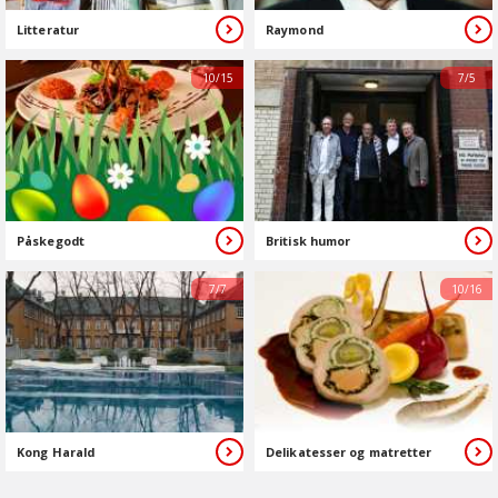
Litteratur
Raymond
10/15
7/5
Påskegodt
Britisk humor
7/7
10/16
Kong Harald
Delikatesser og matretter