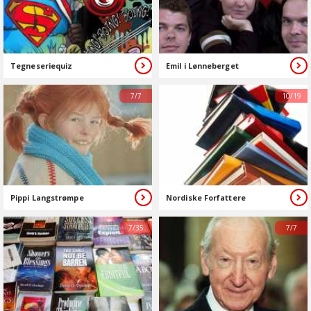
Tegneseriequiz
Emil i Lønneberget
7/7
10/19
Pippi Langstrømpe
Nordiske Forfattere
7/35
7/7