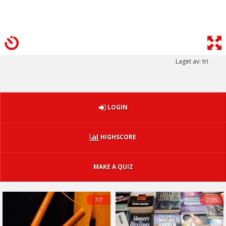
Laget av: tri
LOGIN
HIGHSCORE
MAKE A QUIZ
7/7
7/35