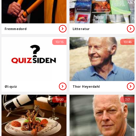
Fremmedord
Litteratur
10/16
10/46
Øl-quiz
Thor Heyerdahl
10/20
7/7