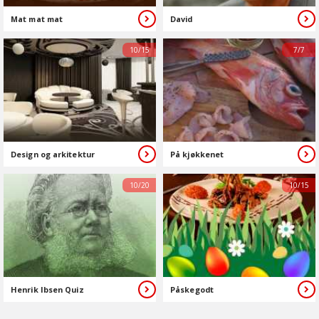
Mat mat mat
David
10/15
7/7
Design og arkitektur
På kjøkkenet
10/20
10/15
Henrik Ibsen Quiz
Påskegodt